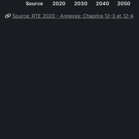
Source
2020
2030
2040
2050
Source: RTE 2020 - Annexes: Chapitre 12-3 et 12-4
Ainsi que le ratio par source d'énergie appliqué aux
scénarios en T / MW déployé selon les hypothèses de
l'AIE:
Source
2022
Nucléaire
0.147
Nouveau
0.147
nucléaire
Éolien
0.78
Éolien marin
0.79
Source: AIE 2011 - Minerals used in clean energy
technologies compared to other power generation
sources
Metawatt by
Timothée Jaussoin
-
Fork me on Github